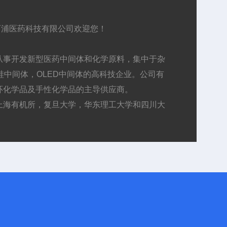
医药科技有限公司欢迎您！
事开发新型医药中间体和化学原料，集中于杂
中间体，OLED中间体的高科技企业。公司有
环化学品及手性化学品的主导供应商。
海有机所，复旦大学，华东理工大学和四川大
年工厂生产经验的员工组成。主要集中于杂环化
反应，积累了从产品开发到5-500公斤的产品放
大生产经验。
定制合成
公斤的公斤级产品生产，工厂配备针对性釜及配套
验室从事50-5000g 的高技术目录产品生产
工厂可承接生产几十吨到上千吨产品。